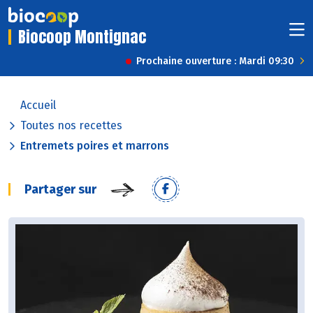
Biocoop Montignac
Prochaine ouverture : Mardi 09:30
Accueil
Toutes nos recettes
Entremets poires et marrons
Partager sur