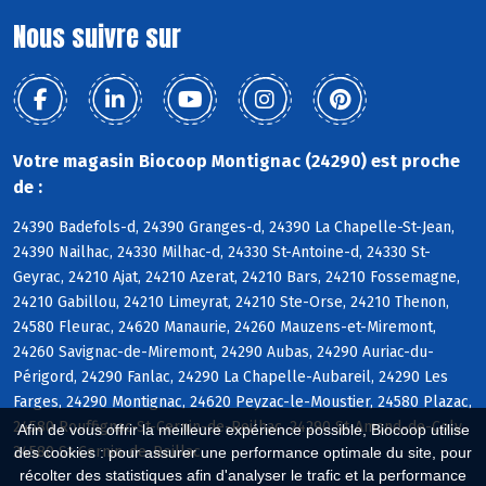
Nous suivre sur
Votre magasin Biocoop Montignac (24290) est proche
de :
24390 Badefols-d, 24390 Granges-d, 24390 La Chapelle-St-Jean,
24390 Nailhac, 24330 Milhac-d, 24330 St-Antoine-d, 24330 St-
Geyrac, 24210 Ajat, 24210 Azerat, 24210 Bars, 24210 Fossemagne,
24210 Gabillou, 24210 Limeyrat, 24210 Ste-Orse, 24210 Thenon,
24580 Fleurac, 24620 Manaurie, 24260 Mauzens-et-Miremont,
24260 Savignac-de-Miremont, 24290 Aubas, 24290 Auriac-du-
Périgord, 24290 Fanlac, 24290 La Chapelle-Aubareil, 24290 Les
Farges, 24290 Montignac, 24620 Peyzac-le-Moustier, 24580 Plazac,
24580 Rouffignac-St-Cernin-de-Reilhac, 24290 St-Amand-de-Coly,
Afin de vous offrir la meilleure expérience possible, Biocoop utilise
24580 St-Cernin-de-Reillac
des cookies : pour assurer une performance optimale du site, pour
récolter des statistiques afin d'analyser le trafic et la performance