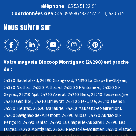
Téléphone :
05 53 51 22 91
Coordonnées GPS :
45,0555967822727 ° , 1,152061 °
Nous suivre sur
Votre magasin Biocoop Montignac (24290) est proche
de :
24390 Badefols-d, 24390 Granges-d, 24390 La Chapelle-St-Jean,
24390 Nailhac, 24330 Milhac-d, 24330 St-Antoine-d, 24330 St-
Geyrac, 24210 Ajat, 24210 Azerat, 24210 Bars, 24210 Fossemagne,
24210 Gabillou, 24210 Limeyrat, 24210 Ste-Orse, 24210 Thenon,
24580 Fleurac, 24620 Manaurie, 24260 Mauzens-et-Miremont,
24260 Savignac-de-Miremont, 24290 Aubas, 24290 Auriac-du-
Périgord, 24290 Fanlac, 24290 La Chapelle-Aubareil, 24290 Les
Farges, 24290 Montignac, 24620 Peyzac-le-Moustier, 24580 Plazac,