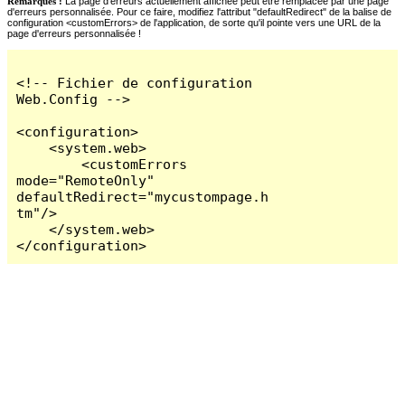
Remarques :
La page d'erreurs actuellement affichée peut être remplacée par une page
d'erreurs personnalisée. Pour ce faire, modifiez l'attribut "defaultRedirect" de la balise de
configuration <customErrors> de l'application, de sorte qu'il pointe vers une URL de la
page d'erreurs personnalisée !
<!-- Fichier de configuration 
Web.Config -->

<configuration>

    <system.web>

        <customErrors 
mode="RemoteOnly" 
defaultRedirect="mycustompage.h
tm"/>

    </system.web>

</configuration>