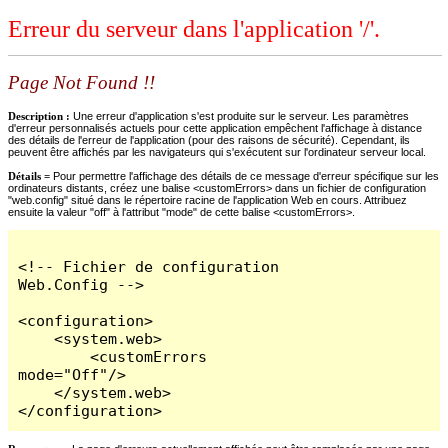
Erreur du serveur dans l'application '/'.
Page Not Found !!
Description :
Une erreur d'application s'est produite sur le serveur. Les paramètres
d'erreur personnalisés actuels pour cette application empêchent l'affichage à distance
des détails de l'erreur de l'application (pour des raisons de sécurité). Cependant, ils
peuvent être affichés par les navigateurs qui s'exécutent sur l'ordinateur serveur local.
Détails =
Pour permettre l'affichage des détails de ce message d'erreur spécifique sur les
ordinateurs distants, créez une balise <customErrors> dans un fichier de configuration
"web.config" situé dans le répertoire racine de l'application Web en cours. Attribuez
ensuite la valeur "off" à l'attribut "mode" de cette balise <customErrors>.
<!-- Fichier de configuration 
Web.Config -->

<configuration>

    <system.web>

        <customErrors 
mode="Off"/>

    </system.web>

</configuration>