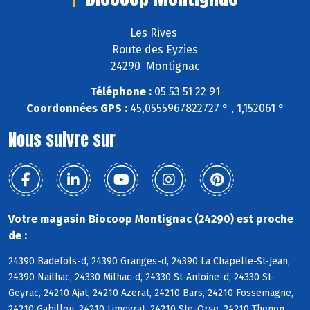
Les Rives
Route des Eyzies
24290 Montignac
Téléphone :
05 53 51 22 91
Coordonnées GPS :
45,0555967822727 ° , 1,152061 °
Nous suivre sur
Votre magasin Biocoop Montignac (24290) est proche
de :
24390 Badefols-d, 24390 Granges-d, 24390 La Chapelle-St-Jean,
24390 Nailhac, 24330 Milhac-d, 24330 St-Antoine-d, 24330 St-
Geyrac, 24210 Ajat, 24210 Azerat, 24210 Bars, 24210 Fossemagne,
24210 Gabillou, 24210 Limeyrat, 24210 Ste-Orse, 24210 Thenon,