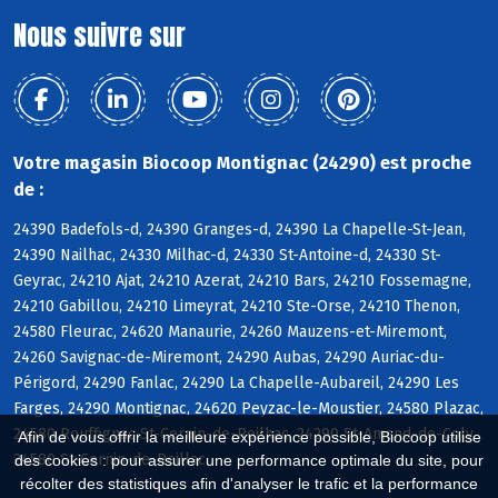
Nous suivre sur
Votre magasin Biocoop Montignac (24290) est proche
de :
24390 Badefols-d, 24390 Granges-d, 24390 La Chapelle-St-Jean,
24390 Nailhac, 24330 Milhac-d, 24330 St-Antoine-d, 24330 St-
Geyrac, 24210 Ajat, 24210 Azerat, 24210 Bars, 24210 Fossemagne,
24210 Gabillou, 24210 Limeyrat, 24210 Ste-Orse, 24210 Thenon,
24580 Fleurac, 24620 Manaurie, 24260 Mauzens-et-Miremont,
24260 Savignac-de-Miremont, 24290 Aubas, 24290 Auriac-du-
Périgord, 24290 Fanlac, 24290 La Chapelle-Aubareil, 24290 Les
Farges, 24290 Montignac, 24620 Peyzac-le-Moustier, 24580 Plazac,
24580 Rouffignac-St-Cernin-de-Reilhac, 24290 St-Amand-de-Coly,
Afin de vous offrir la meilleure expérience possible, Biocoop utilise
24580 St-Cernin-de-Reillac
des cookies : pour assurer une performance optimale du site, pour
récolter des statistiques afin d'analyser le trafic et la performance