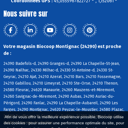
Coordonnées GPS :
45,0555967822727 ° , 1,152061 °
Nous suivre sur
Votre magasin Biocoop Montignac (24290) est proche
de :
24390 Badefols-d, 24390 Granges-d, 24390 La Chapelle-St-Jean,
24390 Nailhac, 24330 Milhac-d, 24330 St-Antoine-d, 24330 St-
Geyrac, 24210 Ajat, 24210 Azerat, 24210 Bars, 24210 Fossemagne,
24210 Gabillou, 24210 Limeyrat, 24210 Ste-Orse, 24210 Thenon,
24580 Fleurac, 24620 Manaurie, 24260 Mauzens-et-Miremont,
24260 Savignac-de-Miremont, 24290 Aubas, 24290 Auriac-du-
Périgord, 24290 Fanlac, 24290 La Chapelle-Aubareil, 24290 Les
Farges, 24290 Montignac, 24620 Peyzac-le-Moustier, 24580 Plazac,
24580 Rouffignac-St-Cernin-de-Reilhac, 24290 St-Amand-de-Coly,
Afin de vous offrir la meilleure expérience possible, Biocoop utilise
24580 St-Cernin-de-Reillac
des cookies : pour assurer une performance optimale du site, pour