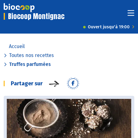
Biocoop Montignac
Ouvert jusqu'à 19:00
Accueil
Toutes nos recettes
Truffes parfumées
Partager sur