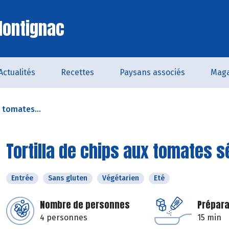
Montignac
Actualités
Recettes
Paysans associés
Maga
x tomates...
Tortilla de chips aux tomates 
Entrée
Sans gluten
Végétarien
Eté
Nombre de personnes
Prépara
4 personnes
15 min