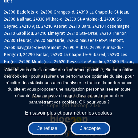
de :
24390 Badefols-d, 24390 Granges-d, 24390 La Chapelle-St-Jean,
24390 Nailhac, 24330 Milhac-d, 24330 St-Antoine-d, 24330 St-
Geyrac, 24210 Ajat, 24210 Azerat, 24210 Bars, 24210 Fossemagne,
24210 Gabillou, 24210 Limeyrat, 24210 Ste-Orse, 24210 Thenon,
24580 Fleurac, 24620 Manaurie, 24260 Mauzens-et-Miremont,
24260 Savignac-de-Miremont, 24290 Aubas, 24290 Auriac-du-
Périgord, 24290 Fanlac, 24290 La Chapelle-Aubareil, 24290 Les
Farges, 24290 Montignac, 24620 Peyzac-le-Moustier, 24580 Plazac,
24580 Rouffignac-St-Cernin-de-Reilhac, 24290 St-Amand-de-Coly,
Afin de vous offrir la meilleure expérience possible, Biocoop utilise
24580 St-Cernin-de-Reillac
des cookies : pour assurer une performance optimale du site, pour
récolter des statistiques afin d'analyser le trafic et la performance
du site et vous proposer une navigation personnalisée en toute
sécurité. Vous pouvez changer d'avis à tout moment en
Biocoop.fr
Le réseau Biocoop
paramétrant vos cookies. OK pour vous ?
Copyright Biocoop 2026
En savoir plus et paramétrer les cookies
Je refuse
J'accepte
Réalisé par