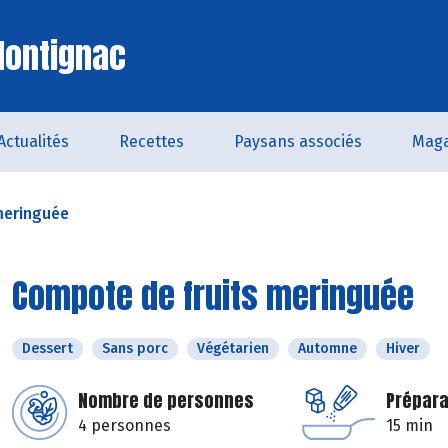
Montignac
Actualités
Recettes
Paysans associés
Maga
meringuée
Compote de fruits meringuée
Dessert
Sans porc
Végétarien
Automne
Hiver
Nombre de personnes
Prépara
4 personnes
15 min