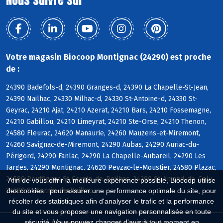
Nous suivre sur
Votre magasin Biocoop Montignac (24290) est proche
de :
24390 Badefols-d, 24390 Granges-d, 24390 La Chapelle-St-Jean,
24390 Nailhac, 24330 Milhac-d, 24330 St-Antoine-d, 24330 St-
Geyrac, 24210 Ajat, 24210 Azerat, 24210 Bars, 24210 Fossemagne,
24210 Gabillou, 24210 Limeyrat, 24210 Ste-Orse, 24210 Thenon,
24580 Fleurac, 24620 Manaurie, 24260 Mauzens-et-Miremont,
24260 Savignac-de-Miremont, 24290 Aubas, 24290 Auriac-du-
Périgord, 24290 Fanlac, 24290 La Chapelle-Aubareil, 24290 Les
Farges, 24290 Montignac, 24620 Peyzac-le-Moustier, 24580 Plazac,
24580 Rouffignac-St-Cernin-de-Reilhac, 24290 St-Amand-de-Coly,
Afin de vous offrir la meilleure expérience possible, Biocoop utilise
24580 St-Cernin-de-Reillac
des cookies : pour assurer une performance optimale du site, pour
récolter des statistiques afin d'analyser le trafic et la performance
du site et vous proposer une navigation personnalisée en toute
sécurité. Vous pouvez changer d'avis à tout moment en