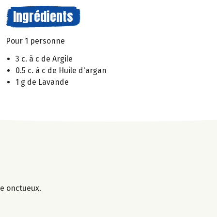
Ingrédients
Pour 1 personne
3 c. à c de Argile
0.5 c. à c de Huile d'argan
1 g de Lavande
ge onctueux.