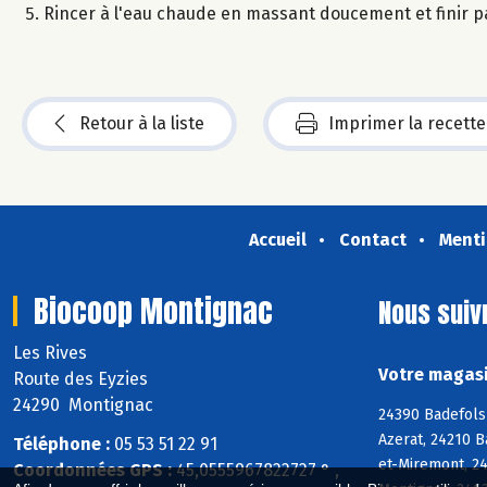
Rincer à l'eau chaude en massant doucement et finir pa
Retour à la liste
Imprimer la recette
Accueil
Contact
Menti
Biocoop Montignac
Nous suiv
Les Rives
Votre magasi
Route des Eyzies
24290 Montignac
24390 Badefols-
Azerat, 24210 
Téléphone :
05 53 51 22 91
et-Miremont, 24
Coordonnées GPS :
45,0555967822727 ° ,