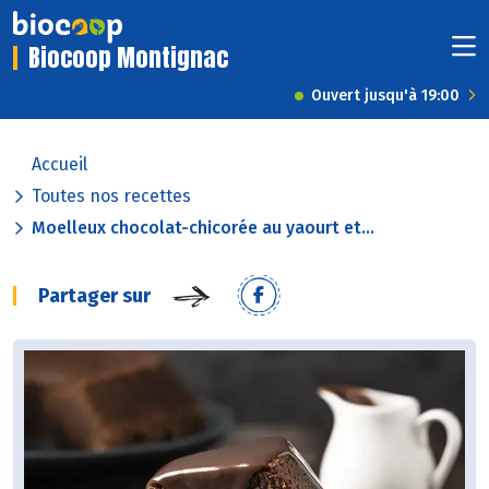
Biocoop Montignac
Ouvert jusqu'à 19:00
Accueil
Toutes nos recettes
Moelleux chocolat-chicorée au yaourt et...
Partager sur