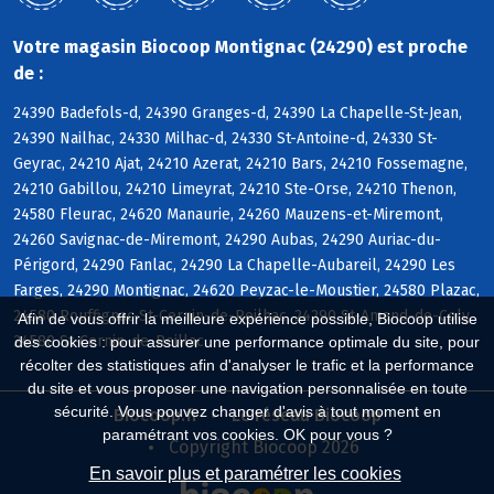
Votre magasin Biocoop Montignac (24290) est proche
de :
24390 Badefols-d, 24390 Granges-d, 24390 La Chapelle-St-Jean,
24390 Nailhac, 24330 Milhac-d, 24330 St-Antoine-d, 24330 St-
Geyrac, 24210 Ajat, 24210 Azerat, 24210 Bars, 24210 Fossemagne,
24210 Gabillou, 24210 Limeyrat, 24210 Ste-Orse, 24210 Thenon,
24580 Fleurac, 24620 Manaurie, 24260 Mauzens-et-Miremont,
24260 Savignac-de-Miremont, 24290 Aubas, 24290 Auriac-du-
Périgord, 24290 Fanlac, 24290 La Chapelle-Aubareil, 24290 Les
Farges, 24290 Montignac, 24620 Peyzac-le-Moustier, 24580 Plazac,
24580 Rouffignac-St-Cernin-de-Reilhac, 24290 St-Amand-de-Coly,
Afin de vous offrir la meilleure expérience possible, Biocoop utilise
24580 St-Cernin-de-Reillac
des cookies : pour assurer une performance optimale du site, pour
récolter des statistiques afin d'analyser le trafic et la performance
du site et vous proposer une navigation personnalisée en toute
sécurité. Vous pouvez changer d'avis à tout moment en
Biocoop.fr
Le réseau Biocoop
paramétrant vos cookies. OK pour vous ?
Copyright Biocoop 2026
En savoir plus et paramétrer les cookies