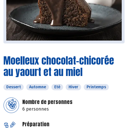
Moelleux chocolat-chicorée
au yaourt et au miel
Dessert
Automne
Eté
Hiver
Printemps
Nombre de personnes
6 personnes
Préparation