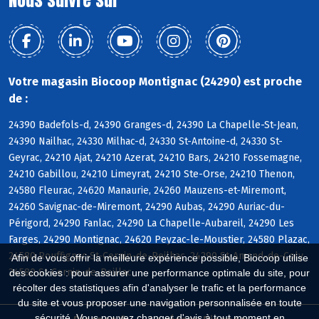
Nous suivre sur
Votre magasin Biocoop Montignac (24290) est proche
de :
24390 Badefols-d, 24390 Granges-d, 24390 La Chapelle-St-Jean,
24390 Nailhac, 24330 Milhac-d, 24330 St-Antoine-d, 24330 St-
Geyrac, 24210 Ajat, 24210 Azerat, 24210 Bars, 24210 Fossemagne,
24210 Gabillou, 24210 Limeyrat, 24210 Ste-Orse, 24210 Thenon,
24580 Fleurac, 24620 Manaurie, 24260 Mauzens-et-Miremont,
24260 Savignac-de-Miremont, 24290 Aubas, 24290 Auriac-du-
Périgord, 24290 Fanlac, 24290 La Chapelle-Aubareil, 24290 Les
Farges, 24290 Montignac, 24620 Peyzac-le-Moustier, 24580 Plazac,
24580 Rouffignac-St-Cernin-de-Reilhac, 24290 St-Amand-de-Coly,
Afin de vous offrir la meilleure expérience possible, Biocoop utilise
24580 St-Cernin-de-Reillac
des cookies : pour assurer une performance optimale du site, pour
récolter des statistiques afin d'analyser le trafic et la performance
du site et vous proposer une navigation personnalisée en toute
sécurité. Vous pouvez changer d'avis à tout moment en