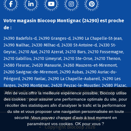
Votre magasin Biocoop Montignac (24290) est proche
de :
24390 Badefols-d, 24390 Granges-d, 24390 La Chapelle-St-Jean,
24390 Nailhac, 24330 Milhac-d, 24330 St-Antoine-d, 24330 St-
Geyrac, 24210 Ajat, 24210 Azerat, 24210 Bars, 24210 Fossemagne,
24210 Gabillou, 24210 Limeyrat, 24210 Ste-Orse, 24210 Thenon,
24580 Fleurac, 24620 Manaurie, 24260 Mauzens-et-Miremont,
24260 Savignac-de-Miremont, 24290 Aubas, 24290 Auriac-du-
Périgord, 24290 Fanlac, 24290 La Chapelle-Aubareil, 24290 Les
Farges, 24290 Montignac, 24620 Peyzac-le-Moustier, 24580 Plazac,
24580 Rouffignac-St-Cernin-de-Reilhac, 24290 St-Amand-de-Coly,
Afin de vous offrir la meilleure expérience possible, Biocoop utilise
24580 St-Cernin-de-Reillac
des cookies : pour assurer une performance optimale du site, pour
récolter des statistiques afin d'analyser le trafic et la performance
du site et vous proposer une navigation personnalisée en toute
sécurité. Vous pouvez changer d'avis à tout moment en
Biocoop.fr
Le réseau Biocoop
paramétrant vos cookies. OK pour vous ?
Copyright Biocoop 2026