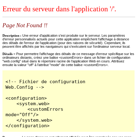
Erreur du serveur dans l'application '/'.
Page Not Found !!
Description :
Une erreur d'application s'est produite sur le serveur. Les paramètres
d'erreur personnalisés actuels pour cette application empêchent l'affichage à distance
des détails de l'erreur de l'application (pour des raisons de sécurité). Cependant, ils
peuvent être affichés par les navigateurs qui s'exécutent sur l'ordinateur serveur local.
Détails =
Pour permettre l'affichage des détails de ce message d'erreur spécifique sur les
ordinateurs distants, créez une balise <customErrors> dans un fichier de configuration
"web.config" situé dans le répertoire racine de l'application Web en cours. Attribuez
ensuite la valeur "off" à l'attribut "mode" de cette balise <customErrors>.
<!-- Fichier de configuration 
Web.Config -->

<configuration>

    <system.web>

        <customErrors 
mode="Off"/>

    </system.web>

</configuration>