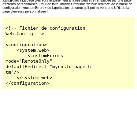
Remarques :
La page d'erreurs actuellement affichée peut être remplacée par une page
d'erreurs personnalisée. Pour ce faire, modifiez l'attribut "defaultRedirect" de la balise de
configuration <customErrors> de l'application, de sorte qu'il pointe vers une URL de la
page d'erreurs personnalisée !
<!-- Fichier de configuration 
Web.Config -->

<configuration>

    <system.web>

        <customErrors 
mode="RemoteOnly" 
defaultRedirect="mycustompage.h
tm"/>

    </system.web>

</configuration>