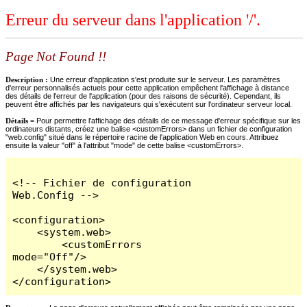
Erreur du serveur dans l'application '/'.
Page Not Found !!
Description :
Une erreur d'application s'est produite sur le serveur. Les paramètres
d'erreur personnalisés actuels pour cette application empêchent l'affichage à distance
des détails de l'erreur de l'application (pour des raisons de sécurité). Cependant, ils
peuvent être affichés par les navigateurs qui s'exécutent sur l'ordinateur serveur local.
Détails =
Pour permettre l'affichage des détails de ce message d'erreur spécifique sur les
ordinateurs distants, créez une balise <customErrors> dans un fichier de configuration
"web.config" situé dans le répertoire racine de l'application Web en cours. Attribuez
ensuite la valeur "off" à l'attribut "mode" de cette balise <customErrors>.
<!-- Fichier de configuration 
Web.Config -->

<configuration>

    <system.web>

        <customErrors 
mode="Off"/>

    </system.web>

</configuration>