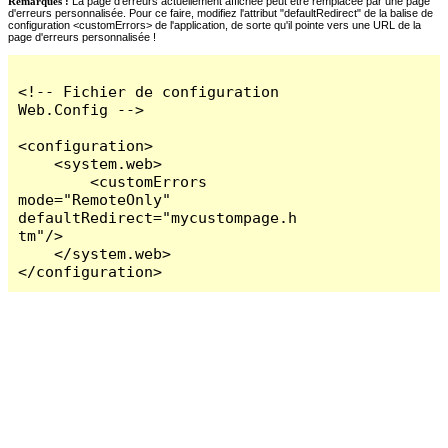
Remarques :
La page d'erreurs actuellement affichée peut être remplacée par une page
d'erreurs personnalisée. Pour ce faire, modifiez l'attribut "defaultRedirect" de la balise de
configuration <customErrors> de l'application, de sorte qu'il pointe vers une URL de la
page d'erreurs personnalisée !
<!-- Fichier de configuration 
Web.Config -->

<configuration>

    <system.web>

        <customErrors 
mode="RemoteOnly" 
defaultRedirect="mycustompage.h
tm"/>

    </system.web>

</configuration>