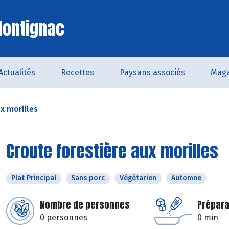
Montignac
Actualités
Recettes
Paysans associés
Maga
x morilles
Croute forestière aux morilles
Plat Principal
Sans porc
Végétarien
Automne
Nombre de personnes
Prépara
0 personnes
0 min