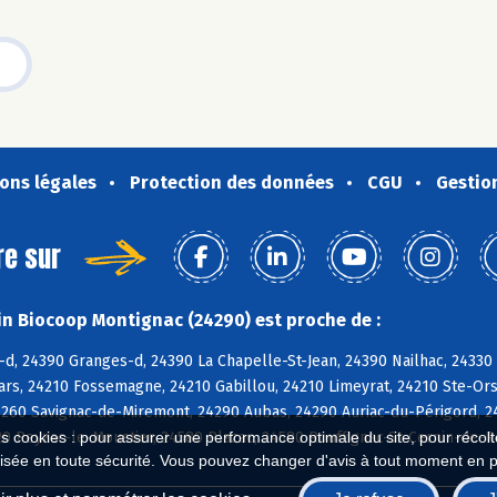
ons légales
Protection des données
CGU
Gestio
re sur
n Biocoop Montignac (24290) est proche de :
d, 24390 Granges-d, 24390 La Chapelle-St-Jean, 24390 Nailhac, 24330 M
Bars, 24210 Fossemagne, 24210 Gabillou, 24210 Limeyrat, 24210 Ste-Or
260 Savignac-de-Miremont, 24290 Aubas, 24290 Auriac-du-Périgord, 24
0 Peyzac-le-Moustier, 24580 Plazac, 24580 Rouffignac-St-Cernin-de-R
es cookies : pour assurer une performance optimale du site, pour récolter
isée en toute sécurité. Vous pouvez changer d'avis à tout moment en 