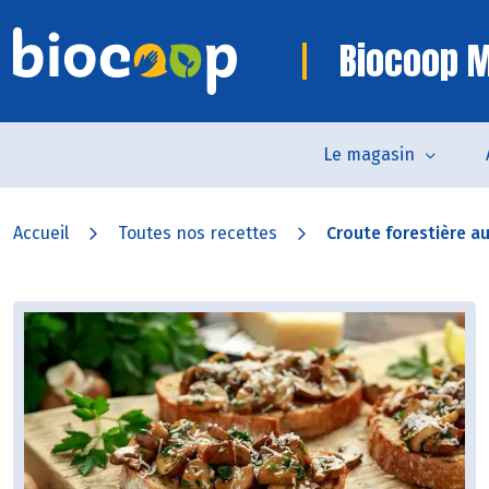
Biocoop 
Le magasin
Accueil
Toutes nos recettes
Croute forestière au