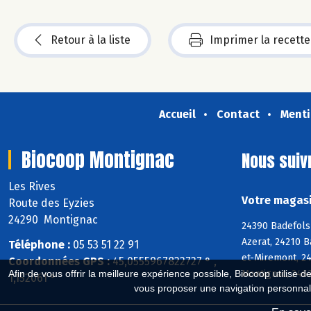
Retour à la liste
Imprimer la recette
Accueil
Contact
Menti
Biocoop Montignac
Nous suiv
Les Rives
Votre magasi
Route des Eyzies
24290 Montignac
24390 Badefols-
Azerat, 24210 
Téléphone :
05 53 51 22 91
et-Miremont, 24
Coordonnées GPS :
45,0555967822727 ° ,
Montignac, 2462
Afin de vous offrir la meilleure expérience possible, Biocoop utilise d
1,152061 °
vous proposer une navigation personnal