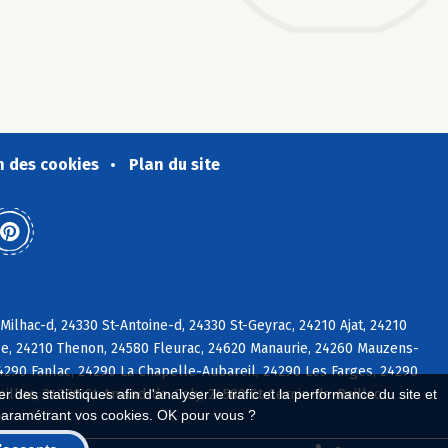
n des cookies
Plan du site
ilhac-d, 24330 St-Antoine-d, 24330 St-Geyrac, 24210 Ajat, 24210
se, 24210 Thenon, 24580 Fleurac, 24620 Manaurie, 24260 Mauzens-
290 Fanlac, 24290 La Chapelle-Aubareil, 24290 Les Farges, 24290
eilhac, 24290 St-Amand-de-Coly, 24580 St-Cernin-de-Reillac
 des statistiques afin d'analyser le trafic et la performance du site et
paramétrant vos cookies. OK pour vous ?