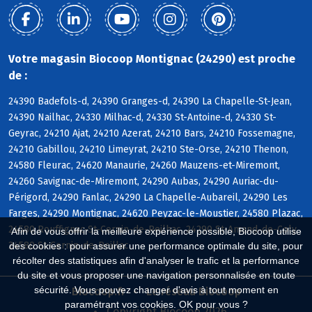
Votre magasin Biocoop Montignac (24290) est proche
de :
24390 Badefols-d, 24390 Granges-d, 24390 La Chapelle-St-Jean,
24390 Nailhac, 24330 Milhac-d, 24330 St-Antoine-d, 24330 St-
Geyrac, 24210 Ajat, 24210 Azerat, 24210 Bars, 24210 Fossemagne,
24210 Gabillou, 24210 Limeyrat, 24210 Ste-Orse, 24210 Thenon,
24580 Fleurac, 24620 Manaurie, 24260 Mauzens-et-Miremont,
24260 Savignac-de-Miremont, 24290 Aubas, 24290 Auriac-du-
Périgord, 24290 Fanlac, 24290 La Chapelle-Aubareil, 24290 Les
Farges, 24290 Montignac, 24620 Peyzac-le-Moustier, 24580 Plazac,
24580 Rouffignac-St-Cernin-de-Reilhac, 24290 St-Amand-de-Coly,
Afin de vous offrir la meilleure expérience possible, Biocoop utilise
24580 St-Cernin-de-Reillac
des cookies : pour assurer une performance optimale du site, pour
récolter des statistiques afin d'analyser le trafic et la performance
du site et vous proposer une navigation personnalisée en toute
sécurité. Vous pouvez changer d'avis à tout moment en
Biocoop.fr
Le réseau Biocoop
paramétrant vos cookies. OK pour vous ?
Copyright Biocoop 2026