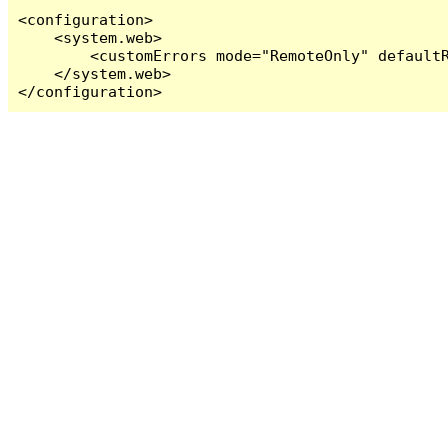
<configuration>

    <system.web>

        <customErrors mode="RemoteOnly" defaultR
    </system.web>

</configuration>