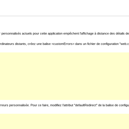
 personnalisés actuels pour cette application empêchent l'affichage à distance des détails de 
rdinateurs distants, créez une balise <customErrors> dans un fichier de configuration "web.con
urs personnalisée. Pour ce faire, modifiez l'attribut "defaultRedirect" de la balise de config