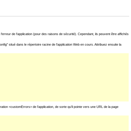
l'erreur de l'application (pour des raisons de sécurité). Cependant, ils peuvent être affichés
fig" situé dans le répertoire racine de l'application Web en cours. Attribuez ensuite la
uration <customErrors> de l'application, de sorte qu'il pointe vers une URL de la page