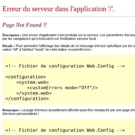
Erreur du serveur dans l'application '/'.
Page Not Found !!
Description :
Une erreur d'application s'est produite sur le serveur. Les paramètres d'erreur
par les navigateurs qui s'exécutent sur l'ordinateur serveur local.
Détails =
Pour permettre l'affichage des détails de ce message d'erreur spécifique sur les o
valeur "off" à l'attribut "mode" de cette balise <customErrors>.
<!-- Fichier de configuration Web.Config -->

<configuration>

    <system.web>

        <customErrors mode="Off"/>

    </system.web>

</configuration>
Remarques :
La page d'erreurs actuellement affichée peut être remplacée par une page d'erre
d'erreurs personnalisée !
<!-- Fichier de configuration Web.Config -->
