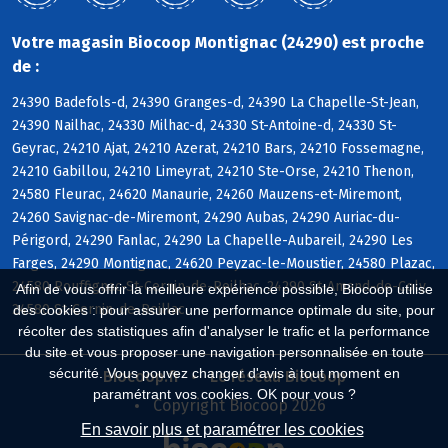
Votre magasin Biocoop Montignac (24290) est proche
de :
24390 Badefols-d, 24390 Granges-d, 24390 La Chapelle-St-Jean,
24390 Nailhac, 24330 Milhac-d, 24330 St-Antoine-d, 24330 St-
Geyrac, 24210 Ajat, 24210 Azerat, 24210 Bars, 24210 Fossemagne,
24210 Gabillou, 24210 Limeyrat, 24210 Ste-Orse, 24210 Thenon,
24580 Fleurac, 24620 Manaurie, 24260 Mauzens-et-Miremont,
24260 Savignac-de-Miremont, 24290 Aubas, 24290 Auriac-du-
Périgord, 24290 Fanlac, 24290 La Chapelle-Aubareil, 24290 Les
Farges, 24290 Montignac, 24620 Peyzac-le-Moustier, 24580 Plazac,
24580 Rouffignac-St-Cernin-de-Reilhac, 24290 St-Amand-de-Coly,
Afin de vous offrir la meilleure expérience possible, Biocoop utilise
24580 St-Cernin-de-Reillac
des cookies : pour assurer une performance optimale du site, pour
récolter des statistiques afin d'analyser le trafic et la performance
du site et vous proposer une navigation personnalisée en toute
sécurité. Vous pouvez changer d'avis à tout moment en
Biocoop.fr
Le réseau Biocoop
paramétrant vos cookies. OK pour vous ?
Copyright Biocoop 2026
En savoir plus et paramétrer les cookies