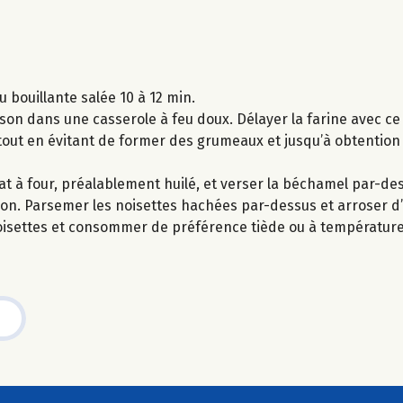
 bouillante salée 10 à 12 min.
son dans une casserole à feu doux. Délayer la farine avec ce
 le tout en évitant de former des grumeaux et jusqu’à obtentio
t à four, préalablement huilé, et verser la béchamel par-de
on. Parsemer les noisettes hachées par-dessus et arroser d’un
oisettes et consommer de préférence tiède ou à températur