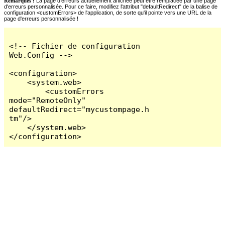
Remarques :
La page d'erreurs actuellement affichée peut être remplacée par une page
d'erreurs personnalisée. Pour ce faire, modifiez l'attribut "defaultRedirect" de la balise de
configuration <customErrors> de l'application, de sorte qu'il pointe vers une URL de la
page d'erreurs personnalisée !
<!-- Fichier de configuration 
Web.Config -->

<configuration>

    <system.web>

        <customErrors 
mode="RemoteOnly" 
defaultRedirect="mycustompage.h
tm"/>

    </system.web>

</configuration>