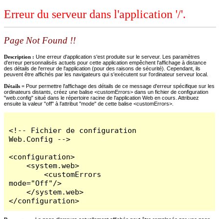
Erreur du serveur dans l'application '/'.
Page Not Found !!
Description :
Une erreur d'application s'est produite sur le serveur. Les paramètres
d'erreur personnalisés actuels pour cette application empêchent l'affichage à distance
des détails de l'erreur de l'application (pour des raisons de sécurité). Cependant, ils
peuvent être affichés par les navigateurs qui s'exécutent sur l'ordinateur serveur local.
Détails =
Pour permettre l'affichage des détails de ce message d'erreur spécifique sur les
ordinateurs distants, créez une balise <customErrors> dans un fichier de configuration
"web.config" situé dans le répertoire racine de l'application Web en cours. Attribuez
ensuite la valeur "off" à l'attribut "mode" de cette balise <customErrors>.
<!-- Fichier de configuration 
Web.Config -->

<configuration>

    <system.web>

        <customErrors 
mode="Off"/>

    </system.web>

</configuration>